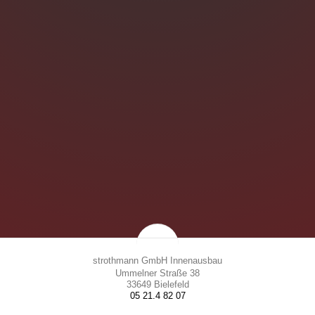
strothmann GmbH Innenausbau
Ummelner Straße 38
33649 Bielefeld
05 21.4 82 07
info@strothmann-bielefeld.de